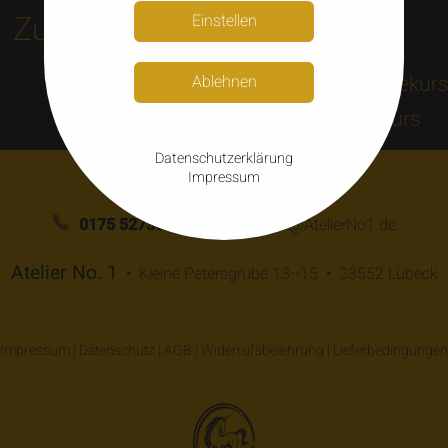
Zum Shop
Kurse
Einstellen
Goldschmiedekur
Ablehnen
Trauringkurs
Datenschutzerklärung
Impressum
0175 5273525
Patricia@AtelierNo1.de
Atelier No. 1
Kleine Petersgrube 13--15
23552 Lübeck
Impressum
|
Datenschutz
|
AGB
|
Widerrufsbelehrung
|
Lieferbedingungen