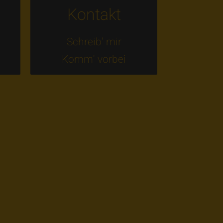
Kontakt
s
Schreib' mir
Komm' vorbei