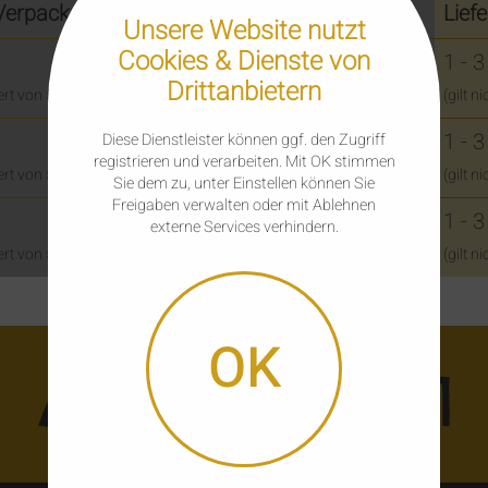
 Verpackung
Liefe
Unsere Website nutzt
Cookies & Dienste von
1 - 
Drittanbietern
t von 500,- € Versandkostenfrei
(gilt 
1 - 
Diese Dienstleister können ggf. den Zugriff
registrieren und verarbeiten. Mit OK stimmen
t von 500,- € Versandkostenfrei
(gilt 
Sie dem zu, unter Einstellen können Sie
Freigaben verwalten oder mit Ablehnen
1 - 
externe Services verhindern.
t von 500,- € Versandkostenfrei
(gilt 
OK